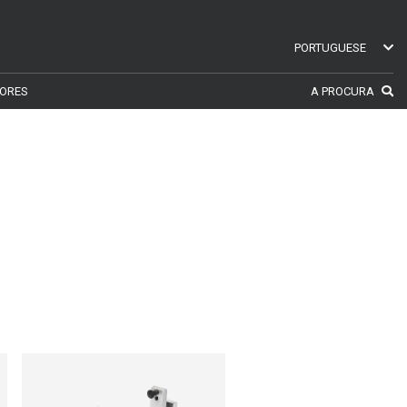
PORTUGUESE
ENGLISH
ORES
A PROCURA
SWEDISH
GERMAN
FINNISH
FRENCH
RUSSIAN
SPANISH
PORTUGUESE
ESTONIAN
NORTH AMERICA