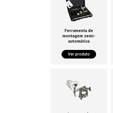
Montagem de Hardware e Acessórios
Bruxite™
Lâminas e barras com desgaste
Montagem de Hardware e Acessórios
Ferramenta de
montagem semi-
automática
Ver produto