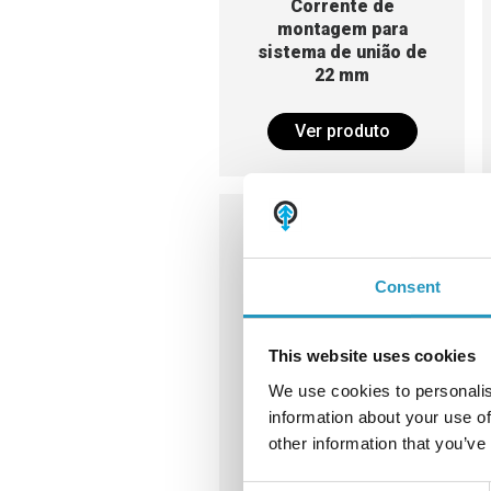
Corrente de
montagem para
sistema de união de
22 mm
Ver produto
Consent
This website uses cookies
We use cookies to personalis
Sistema de união ou
cadeado
information about your use of
other information that you’ve