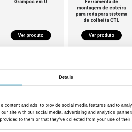
Grampos em U
Ferramenta de
montagem de esteira
para roda para sistema
de colheita CTL
Ver produto
Ver produto
Details
e content and ads, to provide social media features and to analy
Trava
Correntes para
ferramentas de
 our site with our social media, advertising and analytics partn
montagem
 provided to them or that they’ve collected from your use of their