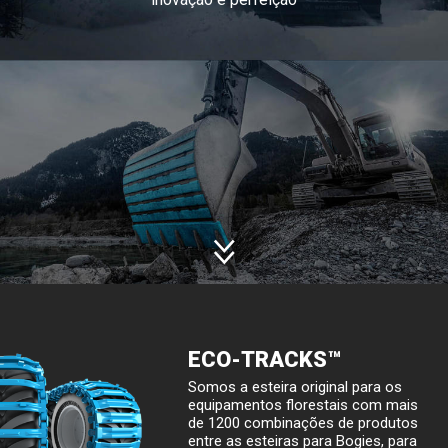
SOBRE A OLOFSFORS
CARREIRA
NOTÍCIAS
CONTATO DA OLOFSFORS
REVENDEDORES
A PROCURA
PORTUGUESE
ENGLISH
SWEDISH
ECO-TRACKS™
GERMAN
Somos a esteira original para os
equipamentos florestais com mais
FINNISH
de 1200 combinações de produtos
entre as esteiras para Bogies, para