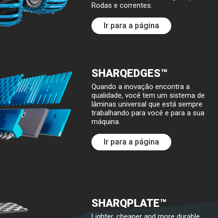
FRENCH
Rodas e correntes.
RUSSIAN
Ir para a página
SPANISH
PORTUGUESE
SHARQEDGES™
ESTONIAN
Quando a inovação encontra a
NORTH AMERICA
qualidade, você tem um sistema de
lâminas universal que está sempre
trabalhando para você e para a sua
máquina.
Ir para a página
SHARQPLATE™
Lighter, cheaper and more durable